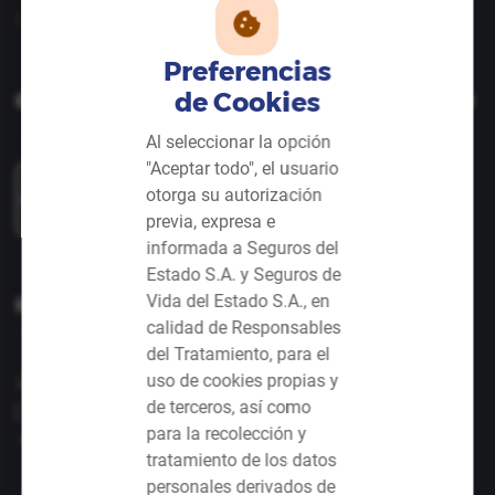
Fasecolda
Preferencias
de Cookies
CONOZCA SEGUROS DE VIDA DEL ESTADO
Al seleccionar la opción
"Aceptar todo", el usuario
otorga su autorización
previa, expresa e
informada a Seguros del
Estado S.A. y Seguros de
Vida del Estado S.A., en
IDIOMA
calidad de Responsables
del Tratamiento, para el
uso de cookies propias y
Select Language
de terceros, así como
para la recolección y
▼
tratamiento de los datos
personales derivados de