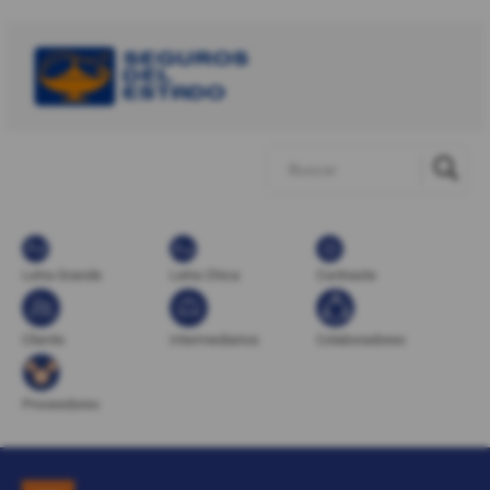
Letra Grande
Letra Chica
Contraste
Cliente
Intermediarios
Colaboradores
Proveedores