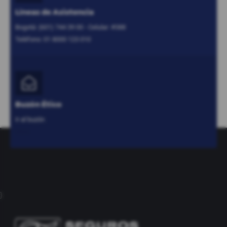
Líneas de Asistencia
Bogotá: (601) 744 39 00 - Celular: #388
Teléfono: 01 8000 123 010
Buzón Ético
Ir al buzón
etico
}