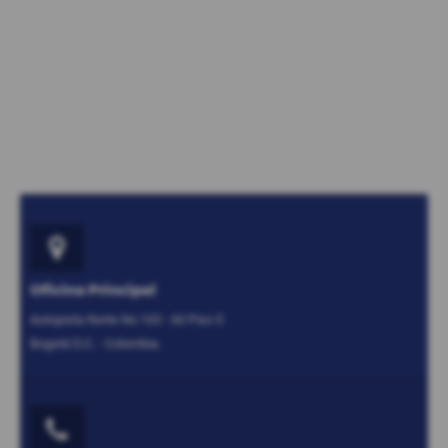
Oficina Principal
Autopista Norte No 103 - 60 Piso 5
Bogotá D.C. - Colombia.