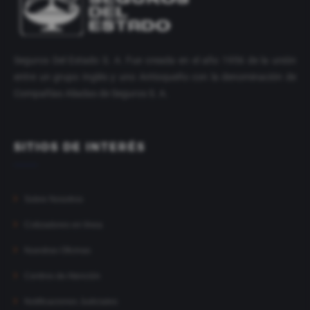
Seguros Del Estado S. A. Fue creada en el año 1956 de la unión
entre un grupo Inglés y uno Antioqueño con la denominación de
Compañías Aliadas de Seguros S. A.
SITIOS DE INTERÉS
Sobre Nosotros
Cotizadores en línea
Nuestras Oficinas
Centros de Atención
Notificaciones Judiciales