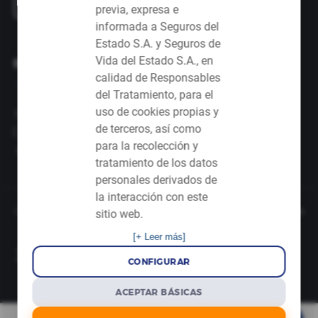
previa, expresa e
informada a Seguros del
Estado S.A. y Seguros de
Vida del Estado S.A., en
IDIOMA
calidad de Responsables
del Tratamiento, para el
uso de cookies propias y
Select Language
de terceros, así como
para la recolección y
▼
tratamiento de los datos
personales derivados de
la interacción con este
Copyright © 2026. Todos los derechos reservados por
Seguros del Estado
sitio web.
Terminos y Condiciones
|
Aviso de Privacidad
|
Configurar cookies
[+ Leer más]
CONFIGURAR
ACEPTAR BÁSICAS